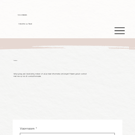
TEXELSE
PARELTJES
Vakantie op Texel
Contact
Wil je graag een reservering maken of wil je meer informatie ontvangen? Neem gerust contact
met me op via dit contactformulier.
Voornaam
*