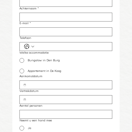
Achternaam
*
E-mail
*
Telefoon
Welke accommodatie
Bungalow in Den Burg
Appartement in De Koog
Aankomstdatum
Vertrekdatum
Aantal personen
Neemt u een hond mee
Ja