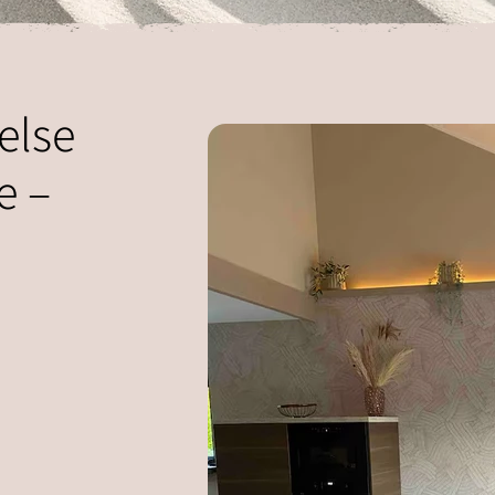
else
e –